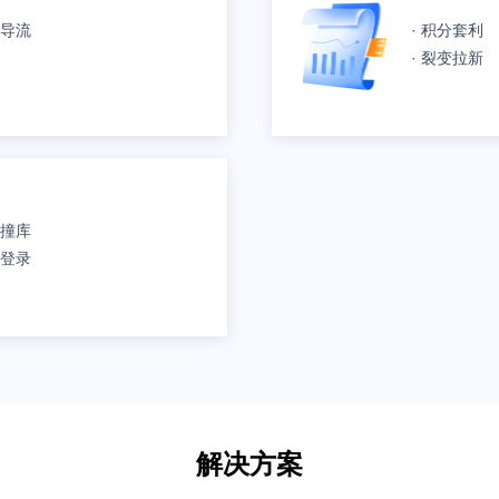
意导流
· 积分套利
· 裂变拉新
库撞库
探登录
解决方案