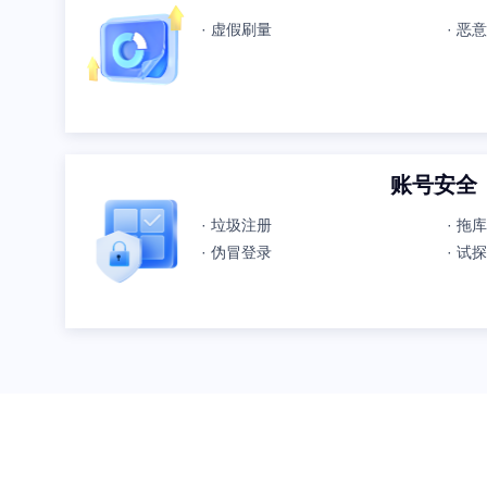
· 虚假刷量
· 恶
账号安全
· 垃圾注册
· 拖
· 伪冒登录
· 试